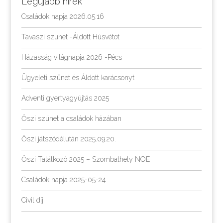
Legújabb hírek
Családok napja 2026.05.16
Tavaszi szünet -Áldott Húsvétot
Házasság világnapja 2026 -Pécs
Ügyeleti szünet és Áldott karácsonyt
Adventi gyertyagyújtás 2025
Őszi szünet a családok házában
Őszi játszódélután 2025.09.20.
Őszi Találkozó 2025 – Szombathely NOE
Családok napja 2025-05-24
Civil díj