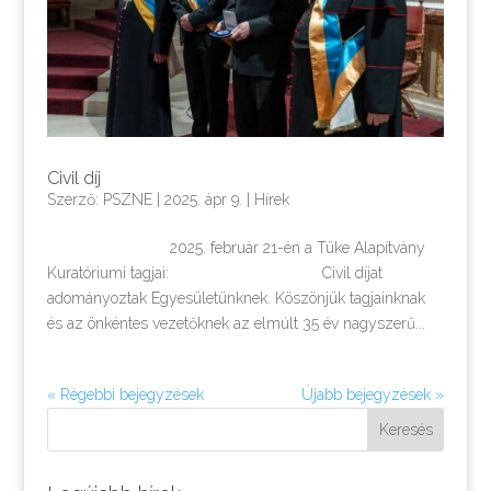
Civil díj
Szerző:
PSZNE
|
2025. ápr 9.
|
Hírek
2025. február 21-én a Tüke Alapítvány
Kuratóriumi tagjai: Civil díjat
adományoztak Egyesületünknek. Köszönjük tagjainknak
és az önkéntes vezetőknek az elmúlt 35 év nagyszerű...
« Régebbi bejegyzések
Újabb bejegyzések »