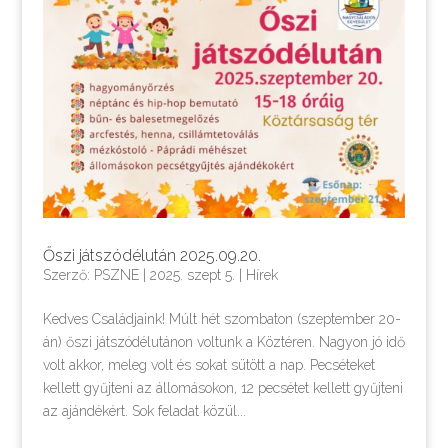
Őszi játszódélután 2025.09.20.
Szerző:
PSZNE
|
2025. szept 5.
|
Hírek
Kedves Családjaink! Múlt hét szombaton (szeptember 20-
án) őszi játszódélutánon voltunk a Köztéren. Nagyon jó idő
volt akkor, meleg volt és sokat sütött a nap. Pecséteket
kellett gyűjteni az állomásokon, 12 pecsétet kellett gyűjteni
az ajándékért. Sok feladat közül...