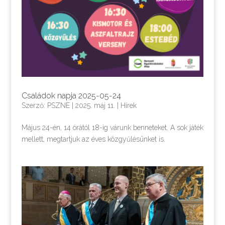
Családok napja 2025-05-24
Szerző:
PSZNE
|
2025. máj 11.
|
Hírek
Május 24-én, 14 órától 18-ig várunk benneteket. A sok játék
mellett, megtartjuk az éves közgyűlésünket is.