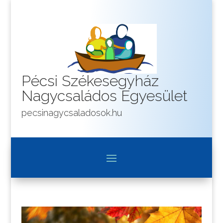
Pécsi Székesegyház
Nagycsaládos Egyesület
pecsinagycsaladosok.hu