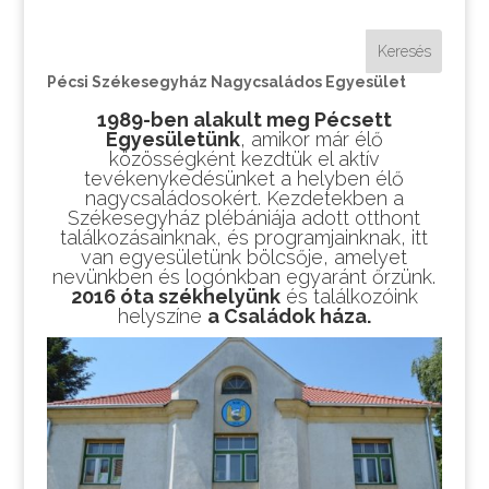
Pécsi Székesegyház Nagycsaládos Egyesület
1989-ben alakult meg Pécsett
Egyesületünk
, amikor már élő
közösségként kezdtük el aktív
tevékenykedésünket a helyben élő
nagycsaládosokért. Kezdetekben a
Székesegyház plébániája adott otthont
találkozásainknak, és programjainknak, itt
van egyesületünk bölcsője, amelyet
nevünkben és logónkban egyaránt őrzünk.
2016 óta székhelyünk
és találkozóink
helyszíne
a Családok háza.