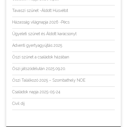
Tavaszi szünet -Áldott Húsvétot
Házasság világnapja 2026 -Pécs
Ügyeleti szünet és Áldott karácsonyt
Adventi gyertyagyújtás 2025
Őszi szünet a családok házában
Őszi játszódélután 2025.09.20.
Őszi Találkozó 2025 – Szombathely NOE
Családok napja 2025-05-24
Civil díj