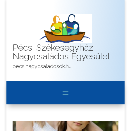
Pécsi Székesegyház
Nagycsaládos Egyesület
pecsinagycsaladosok.hu