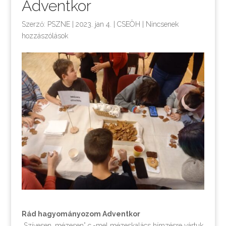
Adventkor
Szerző:
PSZNE
|
2023. jan 4.
|
CSEÖH
|
Nincsenek
hozzászólások
Rád hagyományozom Adventkor
„Szívesen, mézesen” c.-mel mézeskalács hímzésre vártuk