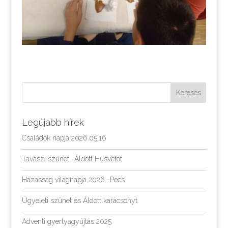
Legújabb hírek
Családok napja 2026.05.16
Tavaszi szünet -Áldott Húsvétot
Házasság világnapja 2026 -Pécs
Ügyeleti szünet és Áldott karácsonyt
Adventi gyertyagyújtás 2025