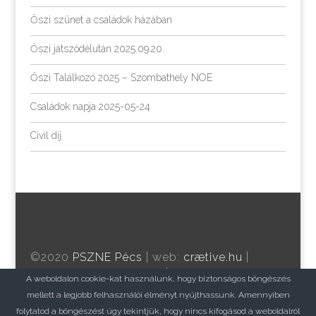
Őszi szünet a családok házában
Őszi játszódélután 2025.09.20.
Őszi Találkozó 2025 – Szombathely NOE
Családok napja 2025-05-24
Civil díj
©2020
PSZNE Pécs
| web:
crætive.hu
|
tárhely:
RackForest Kft.
|
Adatvédelem
A weboldalon cookie-kat használunk, hogy biztonságos böngészés
mellett a legjobb felhasználói élményt nyújthassunk. Amennyiben
folytatod a böngészést úgy tekintjük, hogy nincs kifogásod a weboldalról