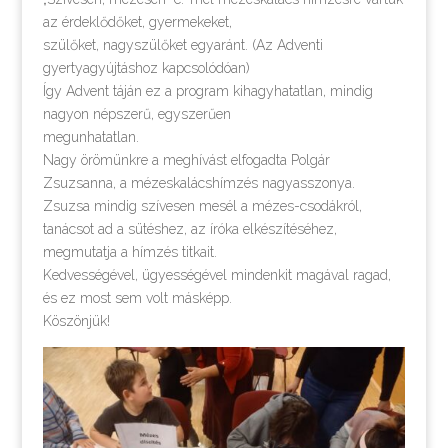
az érdeklődőket, gyermekeket,
szülőket, nagyszülőket egyaránt. (Az Adventi
gyertyagyújtáshoz kapcsolódóan)
Így Advent táján ez a program kihagyhatatlan, mindig
nagyon népszerű, egyszerűen
megunhatatlan.
Nagy örömünkre a meghívást elfogadta Polgár
Zsuzsanna, a mézeskalácshímzés nagyasszonya.
Zsuzsa mindig szívesen mesél a mézes-csodákról,
tanácsot ad a sütéshez, az íróka elkészítéséhez,
megmutatja a hímzés titkait.
Kedvességével, ügyességével mindenkit magával ragad,
és ez most sem volt másképp.
Köszönjük!